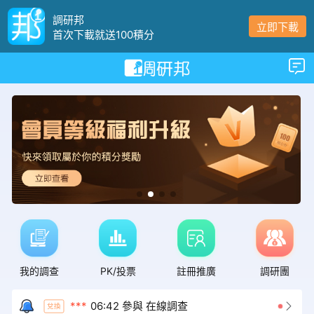
調研邦
立即下載
首次下載就送100積分
下拉可以重繪
***
09:56 兌換 5000 積分
兌換
***
09:26 兌換 2500 積分
兌換
***
07:25 兌換 5000 積分
兌換
***
05:26 兌換 5000 積分
兌換
***
00:20 兌換 2500 積分
兌換
***
14:50 兌換 2500 積分
兌換
我的調查
PK/投票
註冊推廣
調研團
***
07:13 參與 在線調查
兌換
***
06:42 參與 在線調查

兌換